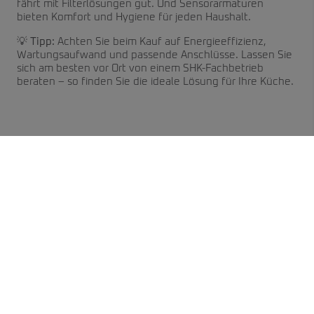
fährt mit Filterlösungen gut. Und Sensorarmaturen
bieten Komfort und Hygiene für jeden Haushalt.
💡
Tipp:
Achten Sie beim Kauf auf Energieeffizienz,
Wartungsaufwand und passende Anschlüsse. Lassen Sie
sich am besten vor Ort von einem SHK-Fachbetrieb
beraten – so finden Sie die ideale Lösung für Ihre Küche.
Bitte das
Cookie-Consent-Tool öffnen
, um die für dieses
Element notwendigen Cookies zu akzeptieren.