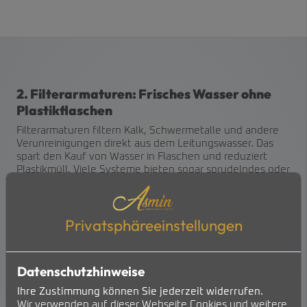
2. Filterarmaturen: Frisches Wasser ohne
Plastikflaschen
Filterarmaturen filtern Kalk, Schwermetalle und andere
Verunreinigungen direkt aus dem Leitungswasser. Das
spart den Kauf von Wasser in Flaschen und reduziert
Plastikmüll. Viele Systeme bieten sogar sprudelndes oder
gekühltes Wasser auf Knopfdruck. Wer Wert auf gutes
Trinkwasser legt oder in Regionen mit hoher Wasserhärte
wohnt, profitiert besonders.
Privatsphäre­einstellungen
Vorteile:
Kein Kauf und Schleppen von Flaschenwasser mehr
Datenschutzhinweise
Umweltfreundlich: Vermeidet Plastikmüll durch den
Ihre Zustimmung können Sie jederzeit widerrufen.
Verzicht auf Flaschenwasser
Wir verwenden auf dieser Webseite Cookies und weitere
Verbesserter Geschmack: Frisches, gesundes Wasser