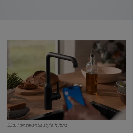
BiId: Hansavantis style hybrid