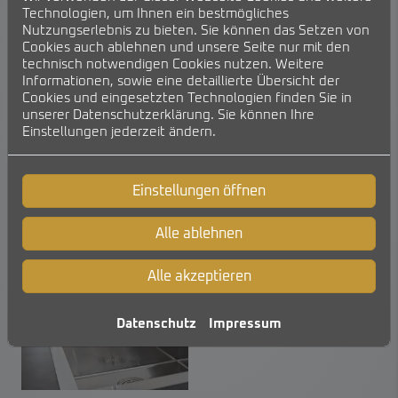
Technologien, um Ihnen ein bestmögliches
direkt aus dem Hahn
Nutzungserlebnis zu bieten. Sie können das Setzen von
Bequem und hygienisch – kein Umfüllen von Wasser
Cookies auch ablehnen und unsere Seite nur mit den
notwendig
technisch notwendigen Cookies nutzen. Weitere
Informationen, sowie eine detaillierte Übersicht der
Für wen sinnvoll?
Cookies und eingesetzten Technologien finden Sie in
Für Haushalte, die viel Wasser trinken, Wert auf gute
unserer Datenschutzerklärung. Sie können Ihre
Wasserqualität legen oder empfindliche Geräte (z. B.
Einstellungen jederzeit ändern.
Kaffeemaschine) schützen wollen.
Bild: Grohe Blue
Einstellungen öffnen
Alle ablehnen
Alle akzeptieren
Datenschutz
Impressum