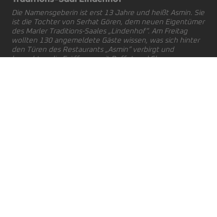
Die Namensgeberin ist erst 13 Jahre und heißt Asmin. Sie
ist die Tochter von Serhat Gören, dem neuen Eigentümer
des Marler Traditions-Saales „Lindenhof“. Am Freitag
wollten 130 angemeldete Gäste wissen, was sich hinter
den Türen des Restaurants „Asmin“ verbirgt und
besuchten die Eröffnung mit Buffet und Show.
Marl – Die Geschichte des über 100 Jahre alten
„Lindenhof“ wurde am Wochenende fortgeschrieben mit
einem fulminanten Start. Die Gesichter der
Restaurantgäste verrieten: Wir kommen aus der
gesamten Samtgemeinde Lemförde. Wir möchten mal
schauen, ob es sich hier gut feiern lässt. Das Buffet
lobten die Gäste. Das Engagement der Vollblut-
Entertainerin Nathalie Tineo aus Hamburg genoss das
Publikum skeptisch, aber offen. Denn: Schließlich dreht
sich die Welt weiter und mit der
Neueröffnung des
Eventlokals „Asmin“
trifft Tradition auf „Trend“, Gören
setzt mit dem familiengeführten Unternehmen, selbst
gekochten Speisen aus.
Inhaber setzt auf mediterrane Küche und Livemusik