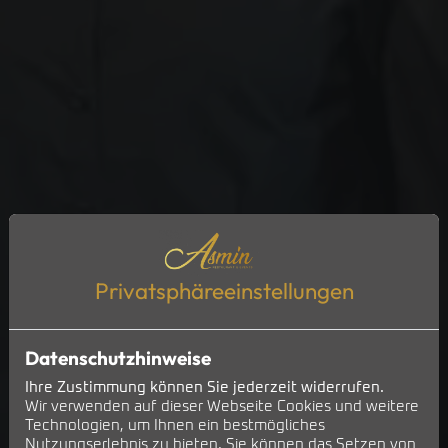
Privatsphäre­einstellungen
Datenschutzhinweise
Ihre Zustimmung können Sie jederzeit widerrufen.
Wir verwenden auf dieser Webseite Cookies und weitere
Technologien, um Ihnen ein bestmögliches
Nutzungserlebnis zu bieten. Sie können das Setzen von